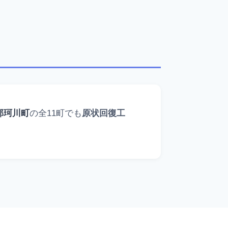
那珂川町
の全11町でも
原状回復工