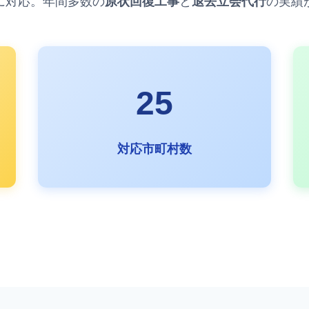
に対応。年間多数の
原状回復工事
と
退去立会代行
の実績
25
対応市町村数