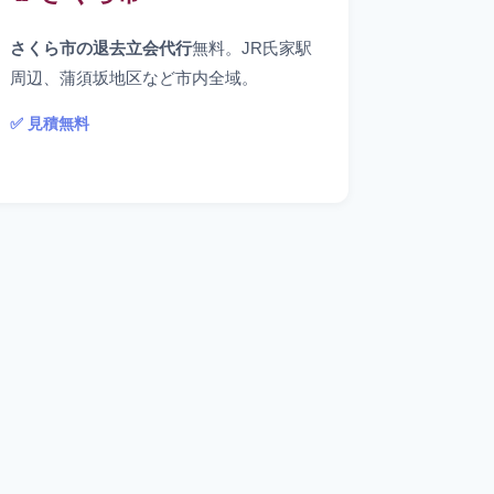
さくら市の退去立会代行
無料。JR氏家駅
周辺、蒲須坂地区など市内全域。
✅ 見積無料