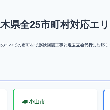
木県全25市町村対応エ
内のすべての市町村で
原状回復工事
と
退去立会代行
に対応し
🚅 小山市