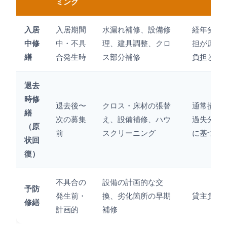
ミング
入居
入居期間
水漏れ補修、設備修
経年劣化
中修
中・不具
理、建具調整、クロ
担が原則
繕
合発生時
ス部分補修
負担とな
退去
時修
退去後〜
クロス・床材の張替
通常損耗
繕
次の募集
え、設備補修、ハウ
過失分は
（原
前
スクリーニング
に基づく
状回
復）
不具合の
設備の計画的な交
予防
発生前・
換、劣化箇所の早期
貸主負担
修繕
計画的
補修