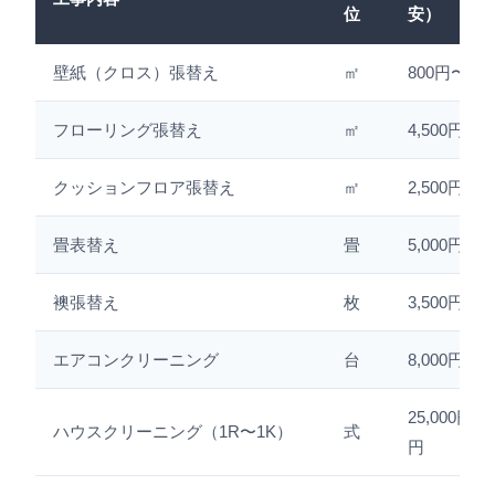
位
安）
壁紙（クロス）張替え
㎡
800円〜1,2
フローリング張替え
㎡
4,500円〜8
クッションフロア張替え
㎡
2,500円〜3
畳表替え
畳
5,000円〜8
襖張替え
枚
3,500円〜6
エアコンクリーニング
台
8,000円〜1
25,000円〜3
ハウスクリーニング（1R〜1K）
式
円