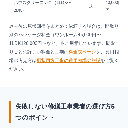
ハウスクリーニング（1LDK〜
40,000円〜5
式
2DK）
円
退去後の原状回復をまとめて依頼する場合は、間取り
別のパッケージ料金（ワンルーム45,000円〜、
1LDK128,000円〜など）もご用意しています。間取
りごとの詳しい料金と工期は
料金表ページ
を、費用相
場の考え方は
原状回復工事の費用相場の解説
をご覧く
ださい。
失敗しない修繕工事業者の選び方5
つのポイント