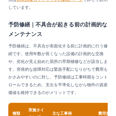
しています。
予防修繕｜不具合が起きる前の計画的な
メンテナンス
予防修繕は、不具合が表面化する前に計画的に行う修
繕です。使用年数が長くなった設備の計画的な交換
や、劣化が見え始めた箇所の早期補修などが該当しま
す。突発的な故障対応は緊急手配になりがちで費用も
かさみやすいのに対し、予防修繕は工事時期をコント
ロールできるため、支出を平準化しながら物件の資産
価値を維持できるのがメリットです。
実施タイ
種類
主な工事例
費用負担