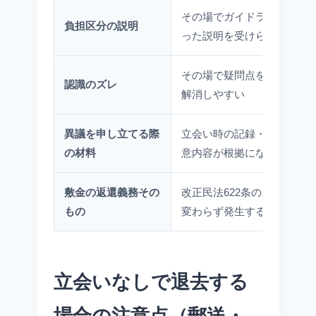
その場でガイドラインに沿
負担区分の説明
った説明を受けられる
その場で疑問点を質問し、
認識のズレ
解消しやすい
異議を申し立てる際
立会い時の記録・双方の合
の材料
意内容が根拠になる
敷金の返還義務その
改正民法622条の2に基づき
もの
変わらず発生する
立会いなしで退去する
場合の注意点（郵送・