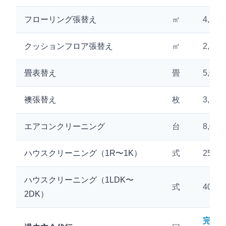
フローリング張替え
㎡
4,50
クッションフロア張替え
㎡
2,50
畳表替え
畳
5,00
襖張替え
枚
3,50
エアコンクリーニング
台
8,00
ハウスクリーニング（1R〜1K）
式
25,0
ハウスクリーニング（1LDK〜
式
40,0
2DK）
完全