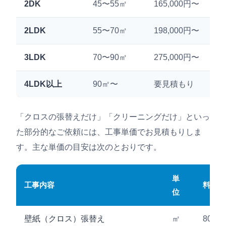
2DK
45〜55㎡
165,000円〜
2LDK
55〜70㎡
198,000円〜
3LDK
70〜90㎡
275,000円〜
4LDK以上
90㎡〜
要見積もり
「クロスの張替えだけ」「クリーニングだけ」といっ
た部分的なご依頼には、工事単価でお見積もりしま
す。主な単価の目安は次のとおりです。
単
工事内容
料金（
位
壁紙（クロス）張替え
㎡
800円