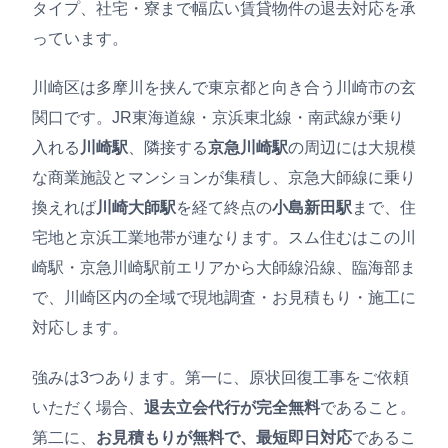
タイプ、社宅・寮まで幅広い賃貸物件の退去対応を承
っています。
川崎区は多摩川を挟んで東京都と向き合う川崎市の玄
関口です。JR東海道線・京浜東北線・南武線が乗り
入れる
川崎駅
、隣接する
京急川崎駅
の周辺には大規模
な商業施設とマンションが集積し、京急大師線に乗り
換えれば
川崎大師駅
を経て終点の
小島新田駅
まで、住
宅地と京浜工業地帯が連なります。スム住むはこの川
崎駅・京急川崎駅前エリアから大師線沿線、臨海部ま
で、川崎区内の全域で現地調査・お見積もり・施工に
対応します。
強みは3つあります。第一に、原状回復工事をご依頼
いただく場合、
退去立会代行が完全無料
であること。
第二に、
お見積もりが無料で、最短即日対応
であるこ