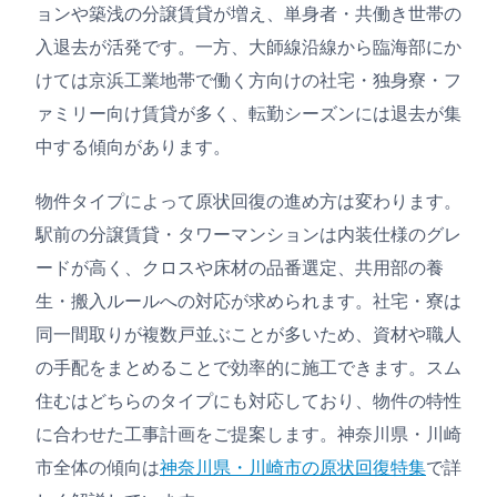
ョンや築浅の分譲賃貸が増え、単身者・共働き世帯の
入退去が活発です。一方、大師線沿線から臨海部にか
けては京浜工業地帯で働く方向けの社宅・独身寮・フ
ァミリー向け賃貸が多く、転勤シーズンには退去が集
中する傾向があります。
物件タイプによって原状回復の進め方は変わります。
駅前の分譲賃貸・タワーマンションは内装仕様のグレ
ードが高く、クロスや床材の品番選定、共用部の養
生・搬入ルールへの対応が求められます。社宅・寮は
同一間取りが複数戸並ぶことが多いため、資材や職人
の手配をまとめることで効率的に施工できます。スム
住むはどちらのタイプにも対応しており、物件の特性
に合わせた工事計画をご提案します。神奈川県・川崎
市全体の傾向は
神奈川県・川崎市の原状回復特集
で詳