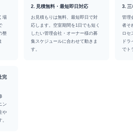
2. 見積無料・最短即日対応
3.
く場
お見積もりは無料、最短即日で対
管理
で
応します。空室期間を1日でも短く
者そ
の整
したい管理会社・オーナー様の募
ロセ
ま
集スケジュールに合わせて動きま
ドラ
す。
でト
社完
修
ニン
注や
す。