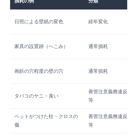
損耗の例
分類
日照による壁紙の変色
経年変化
家具の設置跡（へこみ）
通常損耗
画鋲の穴程度の壁の穴
通常損耗
善管注意義務違反
タバコのヤニ・臭い
等
ペットがつけた柱・クロスの
善管注意義務違反
傷
等