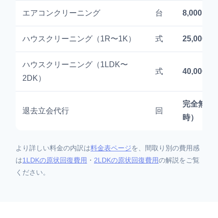
エアコンクリーニング
台
8,000円〜
ハウスクリーニング（1R〜1K）
式
25,000円
ハウスクリーニング（1LDK〜
式
40,000円
2DK）
完全無料
退去立会代行
回
時）
より詳しい料金の内訳は
料金表ページ
を、間取り別の費用感
は
1LDKの原状回復費用
・
2LDKの原状回復費用
の解説をご覧
ください。