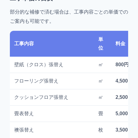
部分的な補修で済む場合は、工事内容ごとの単価での
ご案内も可能です。
単
工事内容
料金（税
位
壁紙（クロス）張替え
㎡
800円〜1
フローリング張替え
㎡
4,500円〜
クッションフロア張替え
㎡
2,500円〜
畳表替え
畳
5,000円〜
襖張替え
枚
3,500円〜