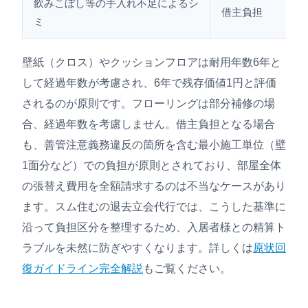
飲みこぼし等の手入れ不足によるシ
借主負担
ミ
壁紙（クロス）やクッションフロアは耐用年数6年と
して経過年数が考慮され、6年で残存価値1円と評価
されるのが原則です。フローリングは部分補修の場
合、経過年数を考慮しません。借主負担となる場合
も、善管注意義務違反の箇所を含む最小施工単位（壁
1面分など）での負担が原則とされており、部屋全体
の張替え費用を全額請求するのは不当なケースがあり
ます。スム住むの退去立会代行では、こうした基準に
沿って負担区分を整理するため、入居者様との精算ト
ラブルを未然に防ぎやすくなります。詳しくは
原状回
復ガイドライン完全解説
もご覧ください。