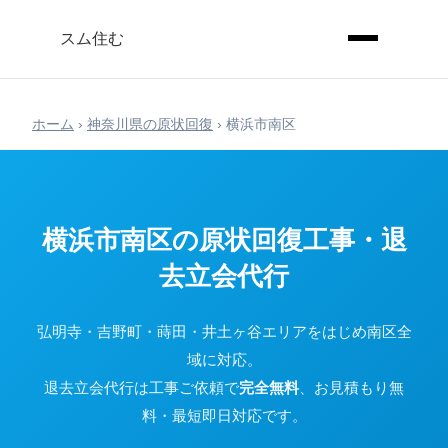
スム住む
ホーム
›
神奈川県の原状回復
›
横浜市南区
横浜市南区の原状回復工事・退
去立会代行
弘明寺・吉野町・蒔田・井土ヶ谷エリアをはじめ南区全
域に対応。
退去立会代行は工事ご依頼で
完全無料
、お見積もり無
料・最短即日対応です。