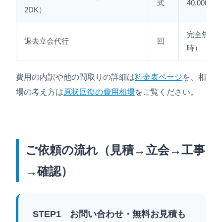
式
40,000円〜
2DK）
完全無料
退去立会代行
回
時）
費用の内訳や他の間取りの詳細は
料金表ページ
を、相
場の考え方は
原状回復の費用相場
をご覧ください。
ご依頼の流れ（見積→立会→工事
→確認）
STEP1 お問い合わせ・無料お見積も