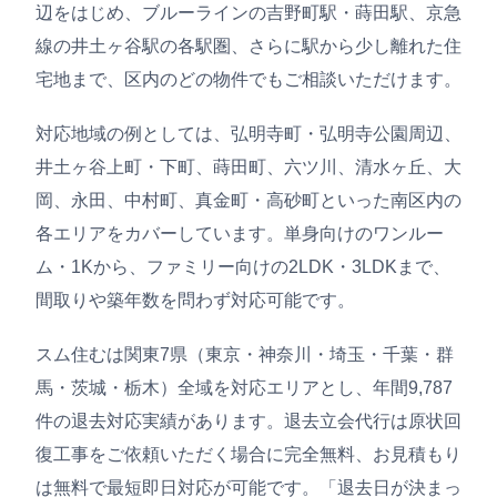
辺をはじめ、ブルーラインの吉野町駅・蒔田駅、京急
線の井土ヶ谷駅の各駅圏、さらに駅から少し離れた住
宅地まで、区内のどの物件でもご相談いただけます。
対応地域の例としては、弘明寺町・弘明寺公園周辺、
井土ヶ谷上町・下町、蒔田町、六ツ川、清水ヶ丘、大
岡、永田、中村町、真金町・高砂町といった南区内の
各エリアをカバーしています。単身向けのワンルー
ム・1Kから、ファミリー向けの2LDK・3LDKまで、
間取りや築年数を問わず対応可能です。
スム住むは関東7県（東京・神奈川・埼玉・千葉・群
馬・茨城・栃木）全域を対応エリアとし、年間9,787
件の退去対応実績があります。退去立会代行は原状回
復工事をご依頼いただく場合に完全無料、お見積もり
は無料で最短即日対応が可能です。「退去日が決まっ