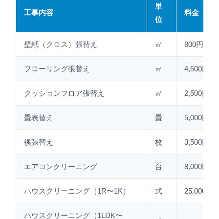
単
工事内容
料金
位
壁紙（クロス）張替え
㎡
800円〜1,
フローリング張替え
㎡
4,500円〜
クッションフロア張替え
㎡
2,500円〜
畳表替え
畳
5,000円〜
襖張替え
枚
3,500円〜
エアコンクリーニング
台
8,000円〜
ハウスクリーニング（1R〜1K）
式
25,000円〜
ハウスクリーニング（1LDK〜