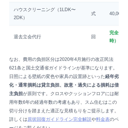
ハウスクリーニング（1LDK〜
式
40,000
2DK）
完全無料
退去立会代行
回
時）
なお、費用の負担区分は2020年4月施行の改正民法
621条と国土交通省ガイドラインが基準になります。
日照による壁紙の変色や家具の設置跡といった
経年劣
化・通常損耗は貸主負担、故意・過失による損耗は借
主負担
が原則です。クロスやクッションフロアには耐
用年数6年の経過年数の考慮もあり、スム住むはこの
切り分けを踏まえた適正な見積もりをご提示します。
詳しくは
原状回復ガイドライン完全解説
や
料金表
のペ
ージをご覧ください。