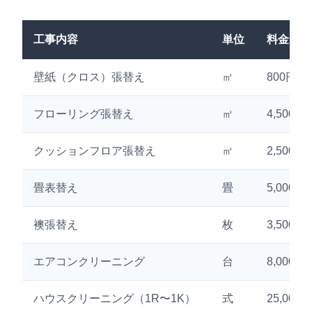
工事内容
単位
料金（税
壁紙（クロス）張替え
㎡
800円〜1
フローリング張替え
㎡
4,500円
クッションフロア張替え
㎡
2,500円
畳表替え
畳
5,000円
襖張替え
枚
3,500円
エアコンクリーニング
台
8,000円
ハウスクリーニング（1R〜1K）
式
25,000