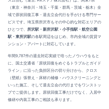
スム住む（運営: Reストア株式会社）は、関東7県
（東京・神奈川・埼玉・千葉・群馬・茨城・栃木）全
域で原状回復工事・退去立会代行を手がける専門サー
ビスです。埼玉県所沢市もその中心的な対応エリアの
ひとつで、
所沢駅・新所沢駅・小手指駅・航空公園
駅・東所沢駅
の各駅周辺をはじめ、市内全域の賃貸マ
ンション・アパートに対応しています。
年間9,787件の退去対応実績で培ったノウハウをもと
に、国土交通省「原状回復をめぐるトラブルとガイド
ライン」に沿った負担区分の切り分けから、クロス
（壁紙）張替え・床材の補修・ハウスクリーニングと
いった施工、そして退去立会の代行までをワンストッ
プでご提供します。原状回復工事だけでなく、入居中
修繕や内装工事のご相談も承ります。