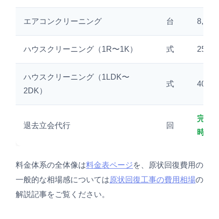
エアコンクリーニング
台
8,00
ハウスクリーニング（1R〜1K）
式
25,0
ハウスクリーニング（1LDK〜
式
40,0
2DK）
完全
退去立会代行
回
時）
料金体系の全体像は
料金表ページ
を、原状回復費用の
一般的な相場感については
原状回復工事の費用相場
の
解説記事をご覧ください。