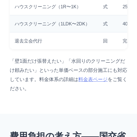
ハウスクリーニング（1R〜1K）
式
25,00
ハウスクリーニング（1LDK〜2DK）
式
40,00
退去立会代行
回
完全無
「壁1面だけ張替えたい」「水回りのクリーニングだ
け頼みたい」といった単価ベースの部分施工にも対応
しています。料金体系の詳細は
料金表ページ
をご覧く
ださい。
費用負担の考え方——国交省