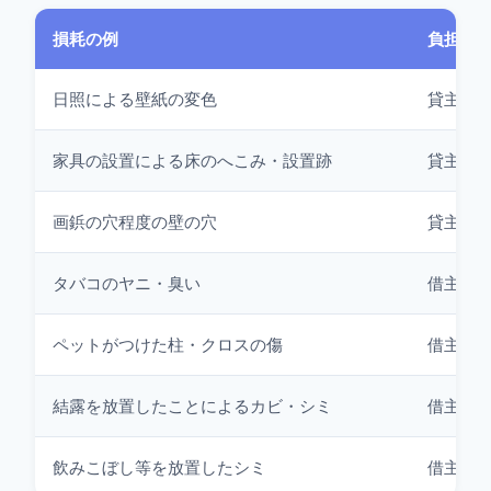
損耗の例
負担の
日照による壁紙の変色
貸主（
家具の設置による床のへこみ・設置跡
貸主（
画鋲の穴程度の壁の穴
貸主（
タバコのヤニ・臭い
借主負
ペットがつけた柱・クロスの傷
借主負
結露を放置したことによるカビ・シミ
借主負
飲みこぼし等を放置したシミ
借主負