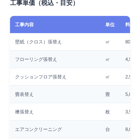
工事単価（税込・目安）
工事内容
単位
料金
壁紙（クロス）張替え
㎡
800円
フローリング張替え
㎡
4,500
クッションフロア張替え
㎡
2,500
畳表替え
畳
5,000
襖張替え
枚
3,500
エアコンクリーニング
台
8,000